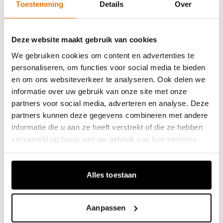
Toestemming
Details
Over
4. Een geboren
Deze website maakt gebruik van cookies
We gebruiken cookies om content en advertenties te
personaliseren, om functies voor social media te bieden
vereenvoudiger
en om ons websiteverkeer te analyseren. Ook delen we
informatie over uw gebruik van onze site met onze
partners voor social media, adverteren en analyse. Deze
Wanneer je aan ChatGPT vraagt om de
partners kunnen deze gegevens combineren met andere
informatie die u aan ze heeft verstrekt of die ze hebben
tunnelboortechniek uit te leggen aan een
verzameld op basis van uw gebruik van hun services.
kind van 10 jaar, zal het uitleg geven door
toepasselijke metaforen te gebruiken.
Alles toestaan
Hetzelfde geldt wanneer je een meer
volwassen publiek wilt bereiken.
Aanpassen
ChatGPT
stemt de uitleg af op het