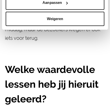
Aanpassen
spelletjes. Natuurlijk vroegen we bezoekers
om hun mening en input te geven en was
Weigeren
dat voor ons het belangrijkste doel van de
middag, maar de bezoekers kregen er ook
iets voor terug.
Welke waardevolle
lessen heb jij hieruit
geleerd?