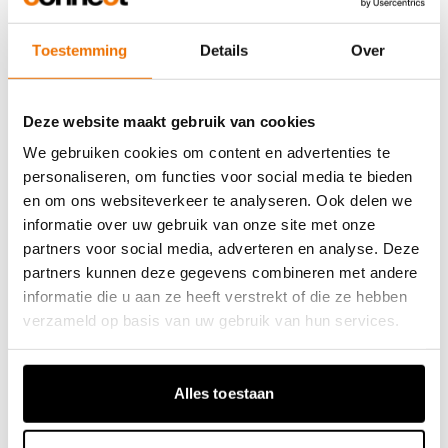
én mee te nemen in het project. Daarom
brachten we een informatiestroom op gang
Toestemming
Details
Over
via een projectwebsite, maandelijkse
nieuwsbrief en een informatiepunt midden
Deze website maakt gebruik van cookies
in het dorp.
We gebruiken cookies om content en advertenties te
personaliseren, om functies voor social media te bieden
en om ons websiteverkeer te analyseren. Ook delen we
Al onze acties en inspanningen kwamen
informatie over uw gebruik van onze site met onze
partners voor social media, adverteren en analyse. Deze
samen tijdens een
groot en drukbezocht
partners kunnen deze gegevens combineren met andere
participatiemoment
. We richtten het
informatie die u aan ze heeft verstrekt of die ze hebben
moment zo in dat deze interessant was voor
verzameld op basis van uw gebruik van hun services.
een breed publiek. Dus geen klassieke
participatie-avond, maar een leuke middag
Alles toestaan
voor jong en oud met muziek, eten en