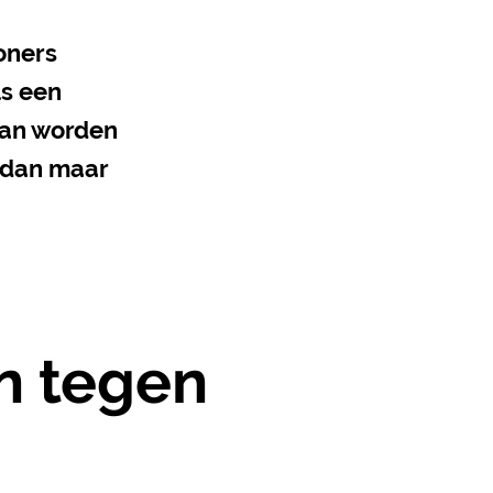
oners
ls een
kan worden
 dan maar
n tegen