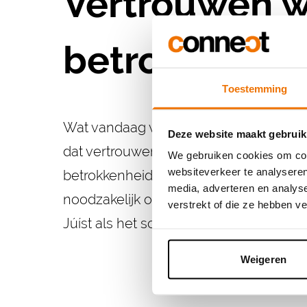
Vertrouwen w
betrokkenhei
Toestemming
Wat vandaag vaak ontbreekt, is vertrouw
Deze website maakt gebruik
dat vertrouwen win je niet met een paa
We gebruiken cookies om cont
websiteverkeer te analyseren
betrokkenheid, door heldere afspraken
media, adverteren en analys
noodzakelijk om belangen van burgers 
verstrekt of die ze hebben v
Júíst als het schuurt.
Weigeren