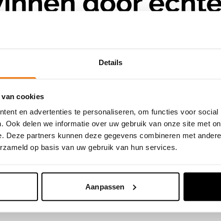
innen door echt
d
Details
en in de procedures, in de besluitvorming en in d
 van cookies
r gelikte folders of enkele informatiemomenten. 
ent en advertenties te personaliseren, om functies voor social
. Ook delen we informatie over uw gebruik van onze site met on
 te maken, open overleg te voeren en transparan
e. Deze partners kunnen deze gegevens combineren met andere i
te begrijpen, emoties te erkennen en het gesprek
erzameld op basis van uw gebruik van hun services.
Aanpassen