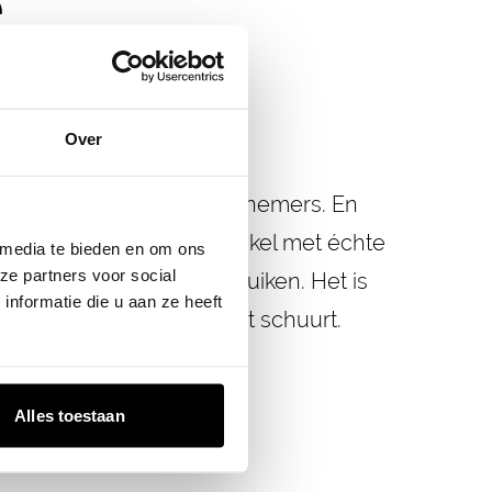
e
Over
e intenties van initiatiefnemers. En
Je wint het vertrouwen enkel met échte
 media te bieden en om ons
ze partners voor social
te communicatie te gebruiken. Het is
nformatie die u aan ze heeft
 aan te gaan, ook als het schuurt
.
Alles toestaan