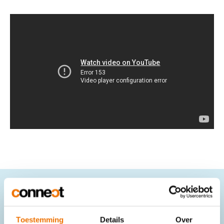
Gratis communicatietips in
Toestemming
Details
Over