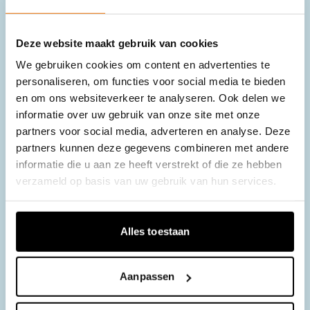
jouw mailbox?
Deze website maakt gebruik van cookies
Naam
*
We gebruiken cookies om content en advertenties te
personaliseren, om functies voor social media te bieden
en om ons websiteverkeer te analyseren. Ook delen we
informatie over uw gebruik van onze site met onze
partners voor social media, adverteren en analyse. Deze
E-mailadres
*
partners kunnen deze gegevens combineren met andere
informatie die u aan ze heeft verstrekt of die ze hebben
verzameld op basis van uw gebruik van hun services.
Ik ga akkoord met het privacybeleid
*
Alles toestaan
Bekijk onze privacyverklaring
Aanpassen
*
deze velden zijn verplicht