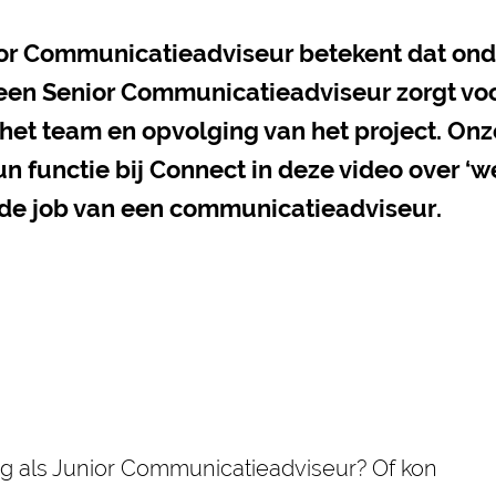
ior Communicatieadviseur betekent dat on
l een Senior Communicatieadviseur zorgt vo
et team en opvolging van het project. Onz
un functie bij Connect in deze video over ‘w
 in de job van een communicatieadviseur.
slag als Junior Communicatieadviseur? Of kon